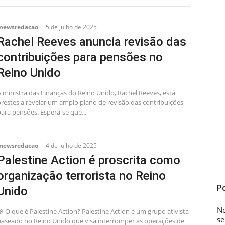
inewsredacao
5 de julho de 2025
Rachel Reeves anuncia revisão das
contribuições para pensões no
Reino Unido
A ministra das Finanças do Reino Unido, Rachel Reeves, está
prestes a revelar um amplo plano de revisão das contribuições
ara pensões. Espera-se que...
inewsredacao
4 de julho de 2025
Palestine Action é proscrita como
organização terrorista no Reino
P
Unido
No
 O que é Palestine Action? Palestine Action é um grupo ativista
se
baseado no Reino Unido que visa interromper as operações de