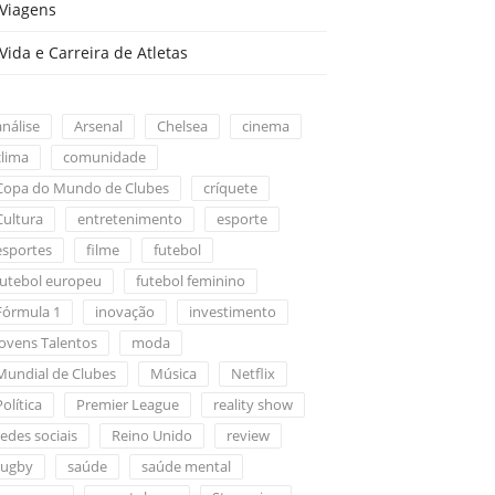
Viagens
Vida e Carreira de Atletas
análise
Arsenal
Chelsea
cinema
clima
comunidade
Copa do Mundo de Clubes
críquete
Cultura
entretenimento
esporte
esportes
filme
futebol
futebol europeu
futebol feminino
Fórmula 1
inovação
investimento
Jovens Talentos
moda
Mundial de Clubes
Música
Netflix
Política
Premier League
reality show
redes sociais
Reino Unido
review
rugby
saúde
saúde mental