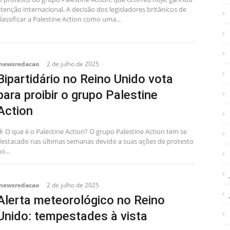
tenção internacional. A decisão dos legisladores britânicos de
lassificar a Palestine Action como uma...
inewsredacao
2 de julho de 2025
Bipartidário no Reino Unido vota
para proibir o grupo Palestine
Action
 O que é o Palestine Action? O grupo Palestine Action tem se
destacado nas últimas semanas devido a suas ações de protesto
o...
inewsredacao
2 de julho de 2025
Alerta meteorológico no Reino
Unido: tempestades à vista