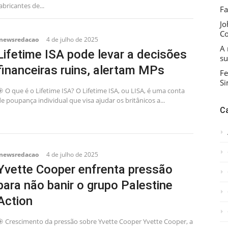
abricantes de...
Fa
Jo
C
inewsredacao
4 de julho de 2025
A 
Lifetime ISA pode levar a decisões
su
financeiras ruins, alertam MPs
Fe
Si
 O que é o Lifetime ISA? O Lifetime ISA, ou LISA, é uma conta
e poupança individual que visa ajudar os britânicos a...
C
inewsredacao
4 de julho de 2025
Yvette Cooper enfrenta pressão
para não banir o grupo Palestine
Action
🎯 Crescimento da pressão sobre Yvette Cooper Yvette Cooper, a