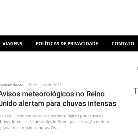
VIAGENS
POLÍTICAS DE PRIVACIDADE
CONTATO
P
PO
inewsredacao
20 de julho de 2025
T
Avisos meteorológicos no Reino
Unido alertam para chuvas intensas
O Reino Unido emitiu avisos meteorológicos por causa de
chuvas intensas. As previsões indicam que a situação pode se
gravar nas próximas horas. Os...