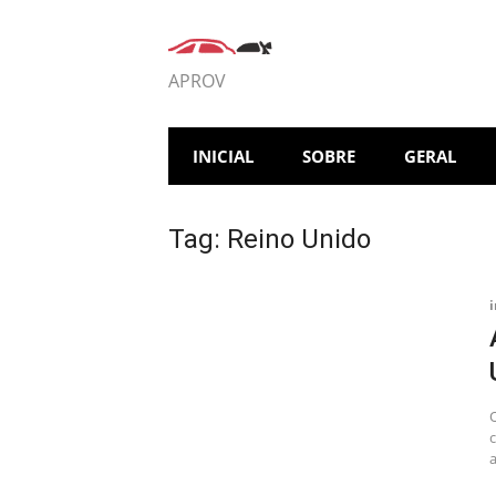
Pular
para
o
APROV
conteúdo
INICIAL
SOBRE
GERAL
Tag:
Reino Unido
a