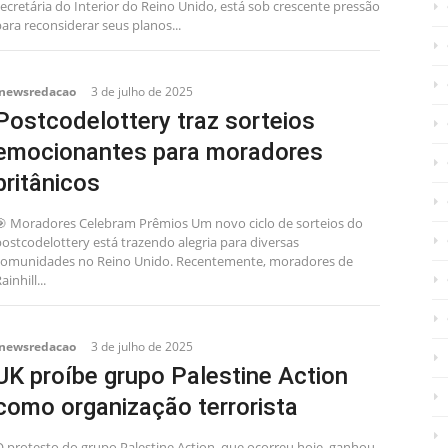
ecretária do Interior do Reino Unido, está sob crescente pressão
ara reconsiderar seus planos...
inewsredacao
3 de julho de 2025
Postcodelottery traz sorteios
emocionantes para moradores
britânicos
🎯 Moradores Celebram Prêmios Um novo ciclo de sorteios do
ostcodelottery está trazendo alegria para diversas
comunidades no Reino Unido. Recentemente, moradores de
ainhill...
inewsredacao
3 de julho de 2025
UK proíbe grupo Palestine Action
como organização terrorista
O protesto do grupo Palestine Action, que ocorreu hoje, ganhou