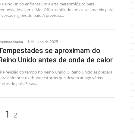
O Reino Unido enfrenta um alerta meteorológico para
tempestades, com o Met Office emitindo um aviso amarelo para
iversas regiões do país. A previsão...
inewsredacao
1 de julho de 2025
Tempestades se aproximam do
Reino Unido antes de onda de calor
🎯 Previsão do tempo no Reino Unido O Reino Unido se prepara
para enfrentar uk thunderstorms que devem atingir várias
artes do país. Essas...
Página
Página
1
2